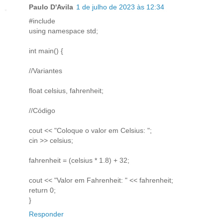
Paulo D'Avila
1 de julho de 2023 às 12:34
#include
using namespace std;
int main() {
//Variantes
float celsius, fahrenheit;
//Código
cout << "Coloque o valor em Celsius: ";
cin >> celsius;
fahrenheit = (celsius * 1.8) + 32;
cout << "Valor em Fahrenheit: " << fahrenheit;
return 0;
}
Responder