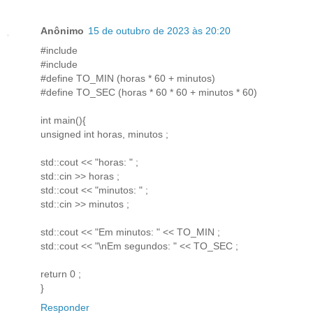
Anônimo
15 de outubro de 2023 às 20:20
#include
#include
#define TO_MIN (horas * 60 + minutos)
#define TO_SEC (horas * 60 * 60 + minutos * 60)
int main(){
unsigned int horas, minutos ;
std::cout << "horas: " ;
std::cin >> horas ;
std::cout << "minutos: " ;
std::cin >> minutos ;
std::cout << "Em minutos: " << TO_MIN ;
std::cout << "\nEm segundos: " << TO_SEC ;
return 0 ;
}
Responder