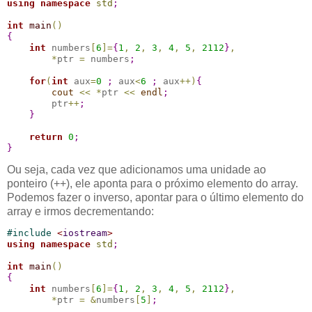
using
namespace
std
;
int
main
(
)
{
int
 numbers
[
6
]
=
{
1
,
2
,
3
,
4
,
5
,
2112
}
,
*
ptr 
=
 numbers
;
for
(
int
 aux
=
0
;
 aux
<
6
;
 aux
+
+
)
{
cout
<
<
*
ptr 
<
<
endl
;
        ptr
+
+
;
}
return
0
;
}
Ou seja, cada vez que adicionamos uma unidade ao
ponteiro (++), ele aponta para o próximo elemento do array.
Podemos fazer o inverso, apontar para o último elemento do
array e irmos decrementando:
#
include 
<
iostream
>
using
namespace
std
;
int
main
(
)
{
int
 numbers
[
6
]
=
{
1
,
2
,
3
,
4
,
5
,
2112
}
,
*
ptr 
=
&
numbers
[
5
]
;