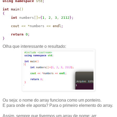
using
namespace
std
;
int
main
(
)
{
int
 numbers
[
]
=
{
1
,
2
,
3
,
2112
}
;
cout
<
<
*
numbers 
<
<
endl
;
return
0
;
}
Olha que interessante o resultado:
Ou seja: o nome do array funciona como um ponteiro.
E para onde ele aponta? Para o primeiro elemento do array.
Assim, sempre que tivermos um array de nome: arr