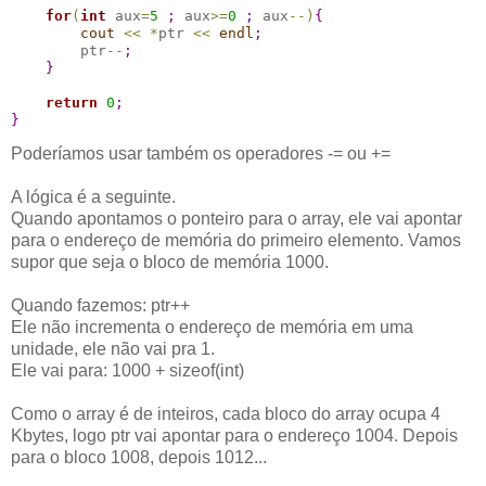
for
(
int
 aux
=
5
;
 aux
>
=
0
;
 aux
-
-
)
{
cout
<
<
*
ptr 
<
<
endl
;
        ptr
-
-
;
}
return
0
;
}
Poderíamos usar também os operadores -= ou +=
A lógica é a seguinte.
Quando apontamos o ponteiro para o array, ele vai apontar
para o endereço de memória do primeiro elemento. Vamos
supor que seja o bloco de memória 1000.
Quando fazemos: ptr++
Ele não incrementa o endereço de memória em uma
unidade, ele não vai pra 1.
Ele vai para: 1000 + sizeof(int)
Como o array é de inteiros, cada bloco do array ocupa 4
Kbytes, logo ptr vai apontar para o endereço 1004. Depois
para o bloco 1008, depois 1012...