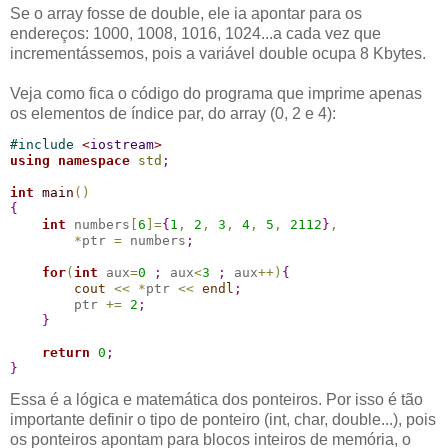
Se o array fosse de double, ele ia apontar para os
endereços: 1000, 1008, 1016, 1024...a cada vez que
incrementássemos, pois a variável double ocupa 8 Kbytes.
Veja como fica o código do programa que imprime apenas
os elementos de índice par, do array (0, 2 e 4):
#
include 
<
iostream
>
using
namespace
std
;
int
main
(
)
{
int
 numbers
[
6
]
=
{
1
,
2
,
3
,
4
,
5
,
2112
}
,
*
ptr 
=
 numbers
;
for
(
int
 aux
=
0
;
 aux
<
3
;
 aux
+
+
)
{
cout
<
<
*
ptr 
<
<
endl
;
        ptr 
+
=
2
;
}
return
0
;
}
Essa é a lógica e matemática dos ponteiros. Por isso é tão
importante definir o tipo de ponteiro (int, char, double...), pois
os ponteiros apontam para blocos inteiros de memória, o