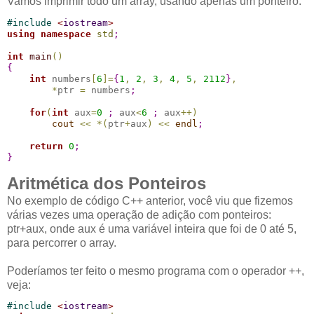
Vamos imprimir todo um array, usando apenas um ponteiro:
#
include 
<
iostream
>
using
namespace
std
;
int
main
(
)
{
int
 numbers
[
6
]
=
{
1
,
2
,
3
,
4
,
5
,
2112
}
,
*
ptr 
=
 numbers
;
for
(
int
 aux
=
0
;
 aux
<
6
;
 aux
+
+
)
cout
<
<
*
(
ptr
+
aux
)
<
<
endl
;
return
0
;
}
Aritmética dos Ponteiros
No exemplo de código C++ anterior, você viu que fizemos
várias vezes uma operação de adição com ponteiros:
ptr+aux, onde aux é uma variável inteira que foi de 0 até 5,
para percorrer o array.
Poderíamos ter feito o mesmo programa com o operador ++,
veja:
#
include 
<
iostream
>