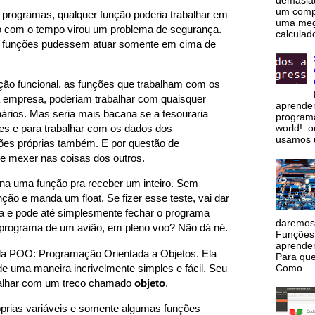
um comp
programas, qualquer função poderia trabalhar em
uma meg
o com o tempo virou um problema de segurança.
calculad
as funções pudessem atuar somente em cima de
ão funcional, as funções que trabalham com os
 empresa, poderiam trabalhar com quaisquer
aprendem
ários. Mas seria mais bacana se a tesouraria
programa
ões e para trabalhar com os dados dos
world! o
usamos 
ções próprias também. E por questão de
 mexer nas coisas dos outros.
na uma função pra receber um inteiro. Sem
ção e manda um float. Se fizer esse teste, vai dar
ada e pode até simplesmente fechar o programa
daremos 
o programa de um avião, em pleno voo? Não dá né.
Funções
aprender
inda POO: Programação Orientada a Objetos. Ela
Para qu
Como ...
e uma maneira incrivelmente simples e fácil. Seu
abalhar com um treco chamado
objeto
.
róprias variáveis e somente algumas funções