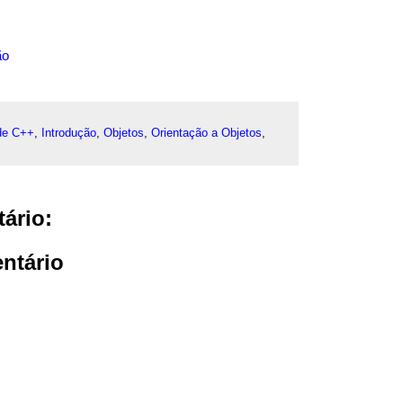
ão
de C++
,
Introdução
,
Objetos
,
Orientação a Objetos
,
ário:
ntário