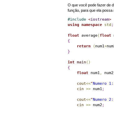
O que você pode fazer de d
função, para que ela possa 
#
include 
<
iostream
>
using
namespace
std
;
float
 average
(
float
 
{
return
(
num1
+
num
}
int
main
(
)
{
float
 num1
,
 num2
cout
<
<
"
Numero 1:
cin
>
>
 num1
;
cout
<
<
"
Numero 2:
cin
>
>
 num2
;