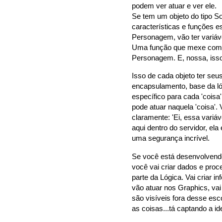
podem ver atuar e ver ele.
Se tem um objeto do tipo Som
características e funções e
Personagem, vão ter variáve
Uma função que mexe com S
Personagem. E, nossa, isso
Isso de cada objeto ter se
encapsulamento, base da l
específico para cada 'coisa
pode atuar naquela 'coisa'.
claramente: 'Ei, essa variá
aqui dentro do servidor, ela 
uma segurança incrível.
Se você está desenvolvend
você vai criar dados e proc
parte da Lógica. Vai criar 
vão atuar nos Graphics, vai
são visíveis fora desse esc
as coisas...tá captando a i