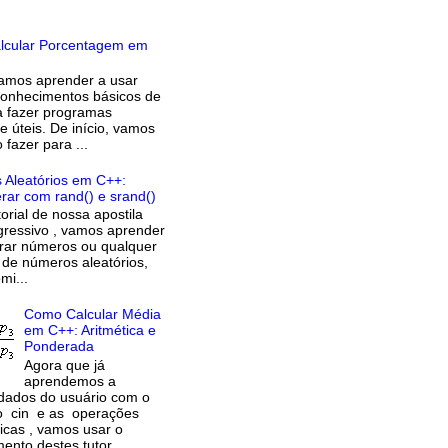
lcular Porcentagem em
amos aprender a usar
onhecimentos básicos de
 fazer programas
e úteis. De início, vamos
fazer para ...
Aleatórios em C++:
ar com rand() e srand()
orial de nossa apostila
ressivo , vamos aprender
rar números ou qualquer
o de números aleatórios,
mi...
Como Calcular Média
em C++: Aritmética e
Ponderada
Agora que já
aprendemos a
dados do usuário com o
 cin e as operações
cas , vamos usar o
ento destes tutor...