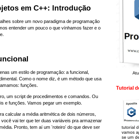
bjetos em C++: Introdução
talhes sobre um novo paradigma de programação
vamos entender um pouco o que vínhamos fazer e o
e.
uncional
as um estilo de programação: a funcional,
Atu
imental. Como o nome diz, é um método que usa
hamamos: funções.
Tutorial 
iro, um script de procedimentos e comandos. Ou
veis e funções. Vamos pegar um exemplo.
a calcular a média aritmética de dois números,
ocê vai ter que ter duas variáveis pra armazenar
média. Pronto, tem aí um 'roteiro' do que deve ser
tutorial 
vamos a
se um d