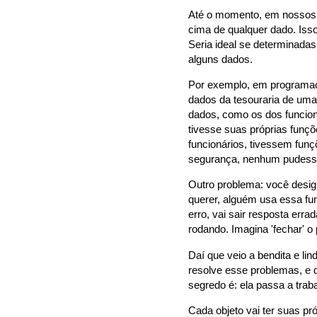
Até o momento, em nossos 
cima de qualquer dado. Iss
Seria ideal se determinad
alguns dados.
Por exemplo, em programaç
dados da tesouraria de uma
dados, como os dos funcion
tivesse suas próprias funç
funcionários, tivessem fun
segurança, nenhum pudesse
Outro problema: você desig
querer, alguém usa essa fun
erro, vai sair resposta err
rodando. Imagina 'fechar' 
Daí que veio a bendita e l
resolve esse problemas, e d
segredo é: ela passa a tr
Cada objeto vai ter suas p