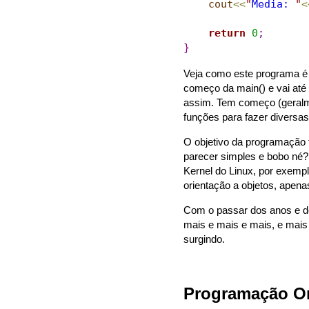
cout
<
<
"
Media: 
"
<
return
0
;
}
Veja como este programa 
começo da main() e vai até 
assim. Tem começo (geralm
funções para fazer diversas
O objetivo da programação 
parecer simples e bobo né? 
Kernel do Linux, por exemp
orientação a objetos, apen
Com o passar dos anos e d
mais e mais e mais, e mai
surgindo.
Programação Or