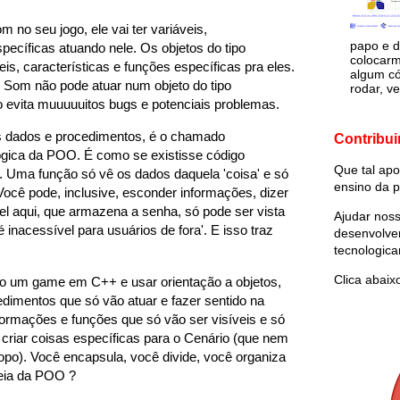
 no seu jogo, ele vai ter variáveis,
papo e d
specíficas atuando nele. Os objetos do tipo
colocarm
is, características e funções específicas pra eles.
algum có
om não pode atuar num objeto do tipo
rodar, ve
 evita muuuuuitos bugs e potenciais problemas.
us dados e procedimentos, é o chamado
Contribui
ógica da POO. É como se existisse código
Que tal apo
'. Uma função só vê os dados daquela 'coisa' e só
ensino da p
 Você pode, inclusive, esconder informações, dizer
vel aqui, que armazena a senha, só pode ser vista
Ajudar noss
é inacessível para usuários de fora'. E isso traz
desenvolve
tecnologic
Clica abaix
o um game em C++ e usar orientação a objetos,
edimentos que só vão atuar e fazer sentido na
informações e funções que só vão ser visíveis e só
 criar coisas específicas para o Cenário (que nem
opo). Você encapsula, você divide, você organiza
deia da POO ?