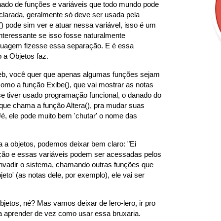
ado de funções e variáveis que todo mundo pode
clarada, geralmente só deve ser usada pela
) pode sim ver e atuar nessa variável, isso é um
interessante se isso fosse naturalmente
inguagem fizesse essa separação. E é essa
 a Objetos faz.
b, você quer que apenas algumas funções sejam
como a função Exibe(), que vai mostrar as notas
 tiver usado programação funcional, o danado do
 que chama a função Altera(), pra mudar suas
Ué, ele pode muito bem 'chutar' o nome das
a objetos, podemos deixar bem claro: "Ei
ção e essas variáveis podem ser acessadas pelos
 invadir o sistema, chamando outras funções que
eto' (as notas dele, por exemplo), ele vai ser
jetos, né? Mas vamos deixar de lero-lero, ir pro
 a aprender de vez como usar essa bruxaria.