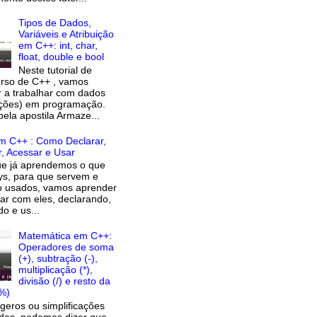
Tipos de Dados,
Variáveis e Atribuição
em C++: int, char,
float, double e bool
Neste tutorial de
rso de C++ , vamos
 a trabalhar com dados
ações) em programação.
pela apostila Armaze...
m C++ : Como Declarar,
ar, Acessar e Usar
ue já aprendemos o que
ys, para que servem e
o usados, vamos aprender
har com eles, declarando,
o e us...
Matemática em C++:
Operadores de soma
(+), subtração (-),
multiplicação (*),
divisão (/) e resto da
(%)
eros ou simplificações
das, podemos dizer que