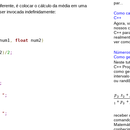
par...
iferente, é colocar o cálculo da média em uma
ser invocada indefinidamente:
Como ca
C++
Agora, v
nossos c
C++ para
realment
num1
,
float
 num2
)
ver como 
Números 
2
)
/
2
;
Como ger
Neste tut
C++ Prog
como ge
interval
ou randô
;
 
"
;
 
"
;
receber 
comando
Matemáti
conhecim