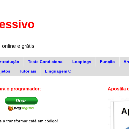
essivo
online e grátis
ntrodução
Teste Condicional
Loopings
Função
Ar
jetos
Tutoriais
Linguagem C
ara o programador:
Apostila
e a transformar café em código!