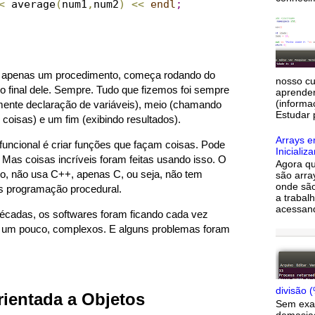
<
 average
(
num1
,
num2
)
<
<
endl
;
é apenas um procedimento, começa rodando do
nosso cu
o final dele. Sempre. Tudo que fizemos foi sempre
aprender
(inform
ente declaração de variáveis), meio (chamando
Estudar 
 coisas) e um fim (exibindo resultados).
Arrays e
funcional é criar funções que façam coisas. Pode
Inicializ
Mas coisas incríveis foram feitas usando isso. O
Agora q
lo, não usa C++, apenas C, ou seja, não tem
são arra
onde sã
as programação procedural.
a trabal
acessand
écadas, os softwares foram ficando cada vez
s um pouco, complexos. E alguns problemas foram
divisão 
ientada a Objetos
Sem exag
demasia