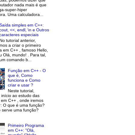
utador nada mais é que
a-super-hiper
ora. Uma calculadora...
Saída simples em C++:
cout, <<, endl, \n e Outros
caracteres especiais
No tutorial anterior,
os a criar o primeiro
 em C++ , famoso Hello,
u Olá, mundo! . Para tal,
um comando b...
Função em C++ - O
que é, Como
funciona e Como
criar e usar ?
Neste tutorial,
início ao estudo das
 em C++ , onde iremos
: O que é uma função?
e serve uma função?
Primeiro Programa
em C++: "Olá,