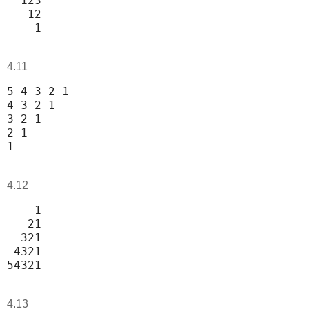
  123                                       
   12                                       
    1
4.11
5 4 3 2 1                                   
4 3 2 1                                     
3 2 1                                       
2 1                                         
1
4.12
    1                                       
   21                                       
  321                                       
 4321                                       
54321
4.13