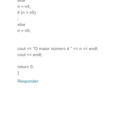
else
n = n4;
if (n > n5)
;
else
n = n5;
cout << "O maior número é " << n << endl;
cout << endl;
return 0;
}
Responder