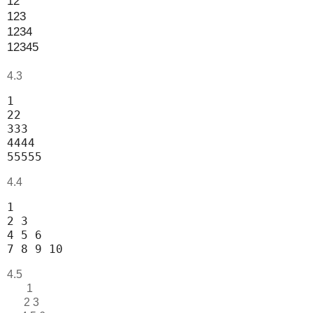
12
123
1234
12345
4.3
1                                           
22                                          
333                                         
4444                                        
55555 
4.4
1                                           
2 3                                         
4 5 6                                       
7 8 9 10 
4.5
1
2 3