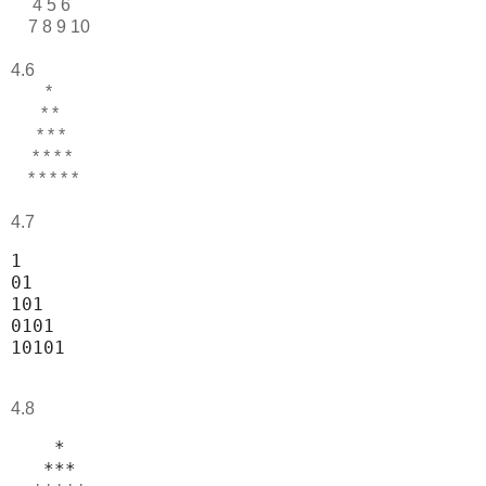
4 5 6
7 8 9 10
4.6
*
* *
* * *
* * * *
* * * * *
4.7
1                                           
01                                          
101                                         
0101                                        
10101
4.8
    *                                       
   ***                                      