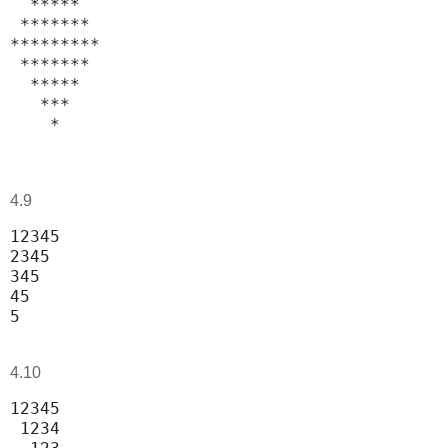
  *****                                     
 *******                                    
*********                                   
 *******                                    
  *****                                     
   ***                                      
    *
4.9
12345                                       
2345                                        
345                                         
45                                          
5
4.10
12345                                       
 1234                                       