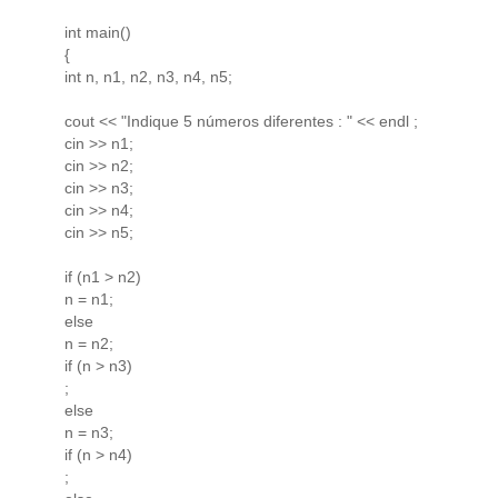
int main()
{
int n, n1, n2, n3, n4, n5;
cout << "Indique 5 números diferentes : " << endl ;
cin >> n1;
cin >> n2;
cin >> n3;
cin >> n4;
cin >> n5;
if (n1 > n2)
n = n1;
else
n = n2;
if (n > n3)
;
else
n = n3;
if (n > n4)
;