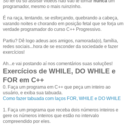
Só ler ou só assistir vídeos não vão te tornar
nunca
um
programador, mesmo o mais ruinzinho.
É na raça, tentando, se esforçando, quebrando a cabeça,
varando noites e chorando em posição fetal que se forja um
verdade programador do curso C++ Progressivo.
Partiu? Dê logo adeus aos amigos, namorada(o), família,
redes sociais...hora de se esconder da sociedade e fazer
exercícios!
Ah...e vai postando aí nos comentários suas soluções!
Exercícios de WHILE, DO WHILE e
FOR em C++
0. Faça um programa em C++ que peça um inteiro ao
usuário, e exiba sua tabuada.
Como fazer tabuada com laços FOR, WHILE e DO WHILE
1. Faça um programa que receba dois números inteiros e
gere os números inteiros que estão no intervalo
compreendido por eles.