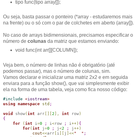
tipo func(tipo array[]);
Ou seja, basta passar o ponteiro (*array - estudaremos mais
na frente) ou o só com o par de colchetes em aberto (array[]).
No caso de arrays bidimensionais, precisamos especificar o
número de
colunas
da matriz que estamos enviando:
void func(int arr[][COLUMN]);
Veja bem, o número de linhas não é obrigatório (até
podemos passar), mas o número de colunas, sim.
Vamos declarar e inicializar uma matriz 2x2 e em seguida
enviara para a função show(), que vai simplesmente exibir
ela na forma de uma tabela, veja como fica nosso código:
#
include 
<
iostream
>
using
namespace
std
;
void
 show
(
int
 arr
[
]
[
2
]
,
int
 row
)
{
for
(
int
 i
=
0
;
 i
<
row 
;
 i
+
+
)
{
for
(
int
 j
=
0
;
 j
<
2
;
 j
+
+
)
cout
<
<
arr
[
i
]
[
j
]
<
<
"
"
;