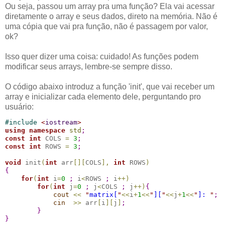
Ou seja, passou um array pra uma função? Ela vai acessar
diretamente o array e seus dados, direto na memória. Não é
uma cópia que vai pra função, não é passagem por valor,
ok?
Isso quer dizer uma coisa: cuidado! As funções podem
modificar seus arrays, lembre-se sempre disso.
O código abaixo introduz a função 'init', que vai receber um
array e inicializar cada elemento dele, perguntando pro
usuário:
#
include 
<
iostream
>
using
namespace
std
;
const
int
 COLS 
=
3
;
const
int
 ROWS 
=
3
;
void
 init
(
int
 arr
[
]
[
COLS
]
,
int
 ROWS
)
{
for
(
int
 i
=
0
;
 i
<
ROWS 
;
 i
+
+
)
for
(
int
 j
=
0
;
 j
<
COLS 
;
 j
+
+
)
{
cout
<
<
"
matrix[
"
<
<
i
+
1
<
<
"
][
"
<
<
j
+
1
<
<
"
]: 
"
;
cin
>
>
 arr
[
i
]
[
j
]
;
}
}