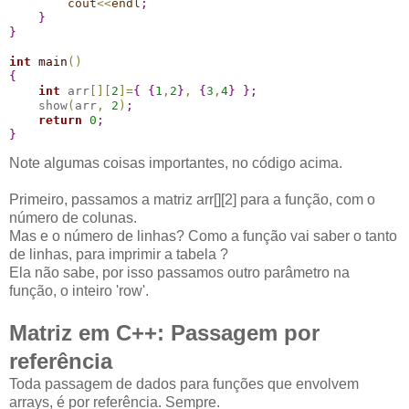
cout
<
<
endl
;
}
}
int
main
(
)
{
int
 arr
[
]
[
2
]
=
{
{
1
,
2
}
,
{
3
,
4
}
}
;
    show
(
arr
,
2
)
;
return
0
;
}
Note algumas coisas importantes, no código acima.
Primeiro, passamos a matriz arr[][2] para a função, com o
número de colunas.
Mas e o número de linhas? Como a função vai saber o tanto
de linhas, para imprimir a tabela ?
Ela não sabe, por isso passamos outro parâmetro na
função, o inteiro 'row'.
Matriz em C++: Passagem por
referência
Toda passagem de dados para funções que envolvem
arrays, é por referência. Sempre.