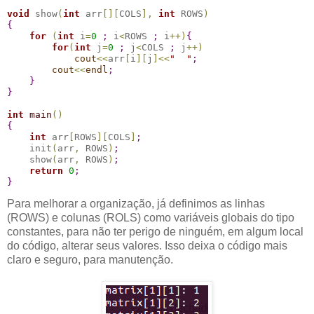
void
 show
(
int
 arr
[
]
[
COLS
]
,
int
 ROWS
)
{
for
(
int
 i
=
0
;
 i
<
ROWS 
;
 i
+
+
)
{
for
(
int
 j
=
0
;
 j
<
COLS 
;
 j
+
+
)
cout
<
<
arr
[
i
]
[
j
]
<
<
"
"
;
cout
<
<
endl
;
}
}
int
main
(
)
{
int
 arr
[
ROWS
]
[
COLS
]
;
    init
(
arr
,
 ROWS
)
;
    show
(
arr
,
 ROWS
)
;
return
0
;
}
Para melhorar a organização, já definimos as linhas
(ROWS) e colunas (ROLS) como variáveis globais do tipo
constantes, para não ter perigo de ninguém, em algum local
do código, alterar seus valores. Isso deixa o código mais
claro e seguro, para manutenção.