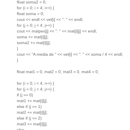
float soma2 = 0;
for (i = 0; i < 4; i++) {
float soma = 0;
cout << endl << vet[i] << ": " << endl;
for (j = 0; j < 4; j++) {
cout << matpes[j] << ": " << mat[i][j] << endl;
soma += mat[i][j];
soma2 += mat[i][j];
}
cout << "A media de " << vet[i] << ": " << soma / 4 << endl;
}
float mat1 = 0, mat2 = 0, mat3 = 0, mat4 = 0;
for (i = 0; i < 4; i++) {
for (j = 0; j < 4; j++) {
if (j == 0)
mat1 += mat[i][j];
else if (j == 1)
mat2 += mat[i][j];
else if (j == 2)
mat3 += mat[i][j];
else