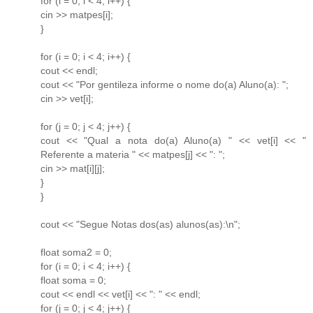
for (i = 0; i < 4; i++) {
cin >> matpes[i];
}
for (i = 0; i < 4; i++) {
cout << endl;
cout << "Por gentileza informe o nome do(a) Aluno(a): ";
cin >> vet[i];
for (j = 0; j < 4; j++) {
cout << "Qual a nota do(a) Aluno(a) " << vet[i] << "
Referente a materia " << matpes[j] << ": ";
cin >> mat[i][j];
}
}
cout << "Segue Notas dos(as) alunos(as):\n";
float soma2 = 0;
for (i = 0; i < 4; i++) {
float soma = 0;
cout << endl << vet[i] << ": " << endl;
for (j = 0; j < 4; j++) {