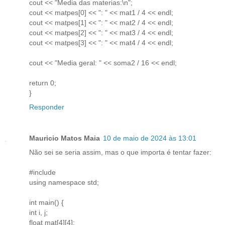
cout << "Media das materias:\n";
cout << matpes[0] << ": " << mat1 / 4 << endl;
cout << matpes[1] << ": " << mat2 / 4 << endl;
cout << matpes[2] << ": " << mat3 / 4 << endl;
cout << matpes[3] << ": " << mat4 / 4 << endl;
cout << "Media geral: " << soma2 / 16 << endl;
return 0;
}
Responder
Mauricio Matos Maia
10 de maio de 2024 às 13:01
Não sei se seria assim, mas o que importa é tentar fazer:
#include
using namespace std;
int main() {
int i, j;
float mat[4][4];