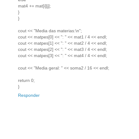
mat4 += mat[i][j];
}
}
cout << "Media das materias:\n";
cout << matpes[0] << ": " << mat1 / 4 << endl;
cout << matpes[1] << ": " << mat2 / 4 << endl;
cout << matpes[2] << ": " << mat3 / 4 << endl;
cout << matpes[3] << ": " << mat4 / 4 << endl;
cout << "Media geral: " << soma2 / 16 << endl;
return 0;
}
Responder