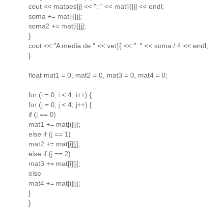
cout << matpes[j] << ": " << mat[i][j] << endl;
soma += mat[i][j];
soma2 += mat[i][j];
}
cout << "A media de " << vet[i] << ": " << soma / 4 << endl;
}
float mat1 = 0, mat2 = 0, mat3 = 0, mat4 = 0;
for (i = 0; i < 4; i++) {
for (j = 0; j < 4; j++) {
if (j == 0)
mat1 += mat[i][j];
else if (j == 1)
mat2 += mat[i][j];
else if (j == 2)
mat3 += mat[i][j];
else
mat4 += mat[i][j];
}
}