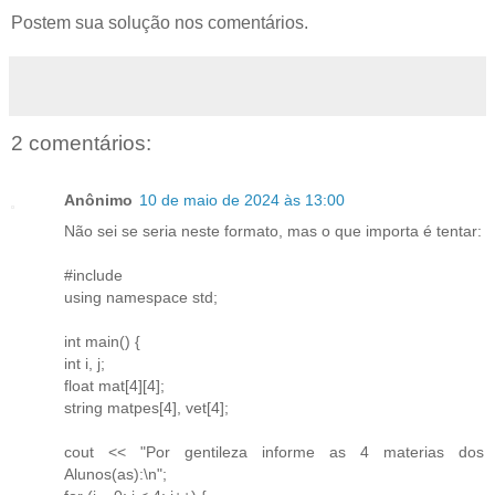
Postem sua solução nos comentários.
2 comentários:
Anônimo
10 de maio de 2024 às 13:00
Não sei se seria neste formato, mas o que importa é tentar:
#include
using namespace std;
int main() {
int i, j;
float mat[4][4];
string matpes[4], vet[4];
cout << "Por gentileza informe as 4 materias dos
Alunos(as):\n";