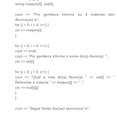
string matpes[4], vet[4];
cout << "Por gentileza informe as 4 materias dos
Alunos(as):\n";
for (i = 0; i < 4; i++) {
cin >> matpes[i];
}
for (i = 0; i < 4; i++) {
cout << endl;
cout << "Por gentileza informe o nome do(a) Aluno(a): ";
cin >> vet[i];
for (j = 0; j < 4; j++) {
cout << "Qual a nota do(a) Aluno(a) " << vet[i] << "
Referente a materia " << matpes[j] << ": ";
cin >> mat[i][j];
}
}
cout << "Segue Notas dos(as) alunos(as):\n";