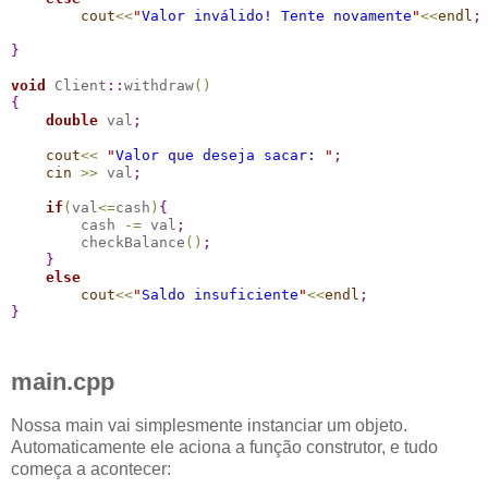
cout
<
<
"
Valor inválido! Tente novamente
"
<
<
endl
;
}
void
 Client
::
withdraw
(
)
{
double
 val
;
cout
<
<
"
Valor que deseja sacar: 
"
;
cin
>
>
 val
;
if
(
val
<
=
cash
)
{
        cash 
-
=
 val
;
        checkBalance
(
)
;
}
else
cout
<
<
"
Saldo insuficiente
"
<
<
endl
;
}
main.cpp
Nossa main vai simplesmente instanciar um objeto.
Automaticamente ele aciona a função construtor, e tudo
começa a acontecer: