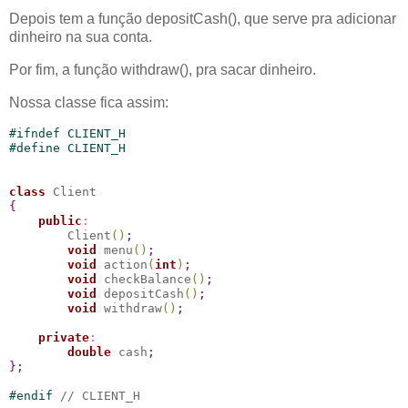
Depois tem a função depositCash(), que serve pra adicionar
dinheiro na sua conta.
Por fim, a função withdraw(), pra sacar dinheiro.
Nossa classe fica assim:
#
ifndef
 CLIENT_H
#
define
 CLIENT_H
class
{
public
:
        Client
(
)
;
void
 menu
(
)
;
void
 action
(
int
)
;
void
 checkBalance
(
)
;
void
 depositCash
(
)
;
void
 withdraw
(
)
;
private
:
double
 cash
;
}
;
#
endif
// CLIENT_H