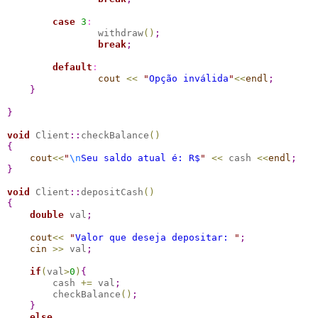
case 
3
:
                withdraw
(
)
;
break
;
default
:
cout
<
<
"
Opção inválida
"
<
<
endl
;
}
}
void
 Client
::
checkBalance
(
)
{
cout
<
<
"
\n
Seu saldo atual é: R$
"
<
<
 cash 
<
<
endl
;
}
void
 Client
::
depositCash
(
)
{
double
 val
;
cout
<
<
"
Valor que deseja depositar: 
"
;
cin
>
>
 val
;
if
(
val
>
0
)
{
        cash 
+
=
 val
;
        checkBalance
(
)
;
}
else