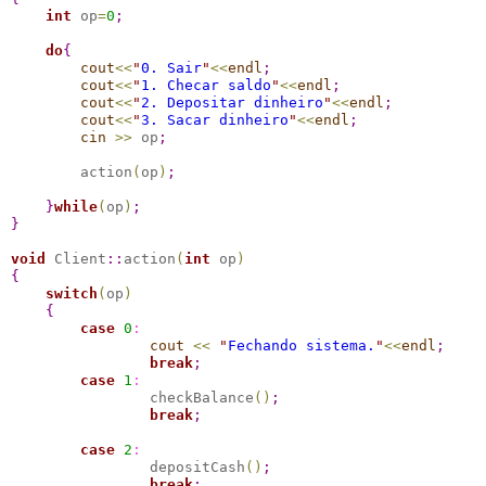
int
 op
=
0
;
do
{
cout
<
<
"
0. Sair
"
<
<
endl
;
cout
<
<
"
1. Checar saldo
"
<
<
endl
;
cout
<
<
"
2. Depositar dinheiro
"
<
<
endl
;
cout
<
<
"
3. Sacar dinheiro
"
<
<
endl
;
cin
>
>
 op
;
        action
(
op
)
;
}
while
(
op
)
;
}
void
 Client
::
action
(
int
 op
)
{
switch
(
op
)
{
case 
0
:
cout
<
<
"
Fechando sistema.
"
<
<
endl
;
break
;
case 
1
:
                checkBalance
(
)
;
break
;
case 
2
:
                depositCash
(
)
;
break
;