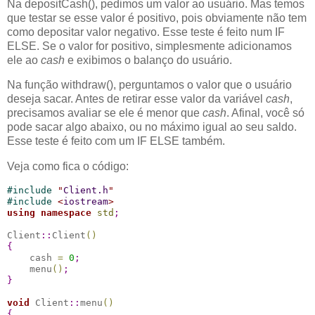
Na depositCash(), pedimos um valor ao usuário. Mas temos
que testar se esse valor é positivo, pois obviamente não tem
como depositar valor negativo. Esse teste é feito num IF
ELSE. Se o valor for positivo, simplesmente adicionamos
ele ao
cash
e exibimos o balanço do usuário.
Na função withdraw(), perguntamos o valor que o usuário
deseja sacar. Antes de retirar esse valor da variável
cash
,
precisamos avaliar se ele é menor que
cash
. Afinal, você só
pode sacar algo abaixo, ou no máximo igual ao seu saldo.
Esse teste é feito com um IF ELSE também.
Veja como fica o código:
#
include 
"
Client.h
"
#
include 
<
iostream
>
using
namespace
std
;
Client
::
Client
(
)
{
    cash 
=
0
;
    menu
(
)
;
}
void
 Client
::
menu
(
)
{